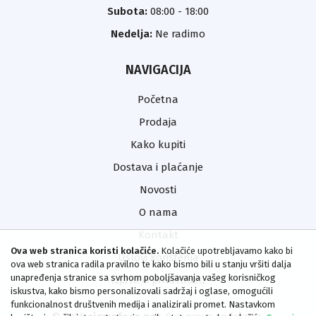
Subota:
08:00 - 18:00
Nedelja:
Ne radimo
NAVIGACIJA
Početna
Prodaja
Kako kupiti
Dostava i plaćanje
Novosti
O nama
Kontakt
Ova web stranica koristi kolačiće.
Kolačiće upotrebljavamo kako bi
Uslovi korištenja
ova web stranica radila pravilno te kako bismo bili u stanju vršiti dalja
unapređenja stranice sa svrhom poboljšavanja vašeg korisničkog
Izjava o privatnosti
iskustva, kako bismo personalizovali sadržaj i oglase, omogućili
funkcionalnost društvenih medija i analizirali promet. Nastavkom